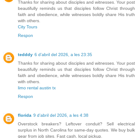
Thanks for sharing about disciples and witnesses. Your post
beautifully reminds us that disciples follow Christ through
faith and obedience, while witnesses boldly share His truth
with others.
City Tours
Respon
tedddy
6 d’abril del 2026, a les 23:35
Thanks for sharing about disciples and witnesses. Your post
beautifully reminds us that disciples follow Christ through
faith and obedience, while witnesses boldly share His truth
with others.
limo rental austin tx
Respon
florida
9 d’abril del 2026, a les 4:38
Overstock breakers? Leftover conduit? Sell electrical
surplus in North Carolina for same-day quotes. We buy bulk
gear from job sites. Fast cash, local pickup.