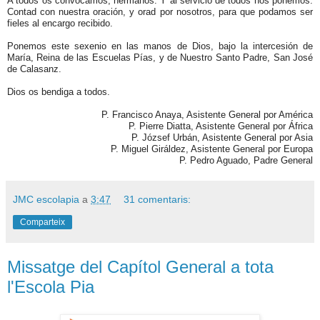
A todos os convocamos, hermanos. Y al servicio de todos nos ponemos.
Contad con nuestra oración, y orad por nosotros, para que podamos ser
fieles al encargo recibido.
Ponemos este sexenio en las manos de Dios, bajo la intercesión de
María, Reina de las Escuelas Pías, y de Nuestro Santo Padre, San José
de Calasanz.
Dios os bendiga a todos.
P. Francisco Anaya, Asistente General por América
P. Pierre Diatta, Asistente General por África
P. József Urbán, Asistente General por Asia
P. Miguel Giráldez, Asistente General por Europa
P. Pedro Aguado, Padre General
JMC escolapia
a
3:47
31 comentaris:
Comparteix
Missatge del Capítol General a tota
l'Escola Pia