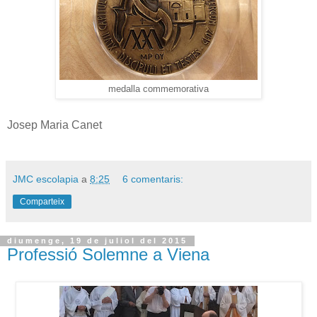
medalla commemorativa
Josep Maria Canet
JMC escolapia
a
8:25
6 comentaris:
Comparteix
diumenge, 19 de juliol del 2015
Professió Solemne a Viena