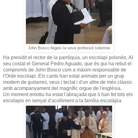
John Bosco llegeix la seva professió solemne
Ha presidit el rector de la parròquia, un escolapi polonès. Al
seu costat el General Pedro Aguado, que és qui ha rebut el
compromís de John Bosco com a màxim responsable de
l'Orde escolapi. Els cants han estat animats per un grup
modern de guitarres, veus i teclat i d'un altre de més clàssic
amb acompanyament del magnífic orgue de l'església.
Un moment emotiu ha estat l'abraçada que li han fet tots els
escolapis en senyal d'acolliment a la família escolàpia