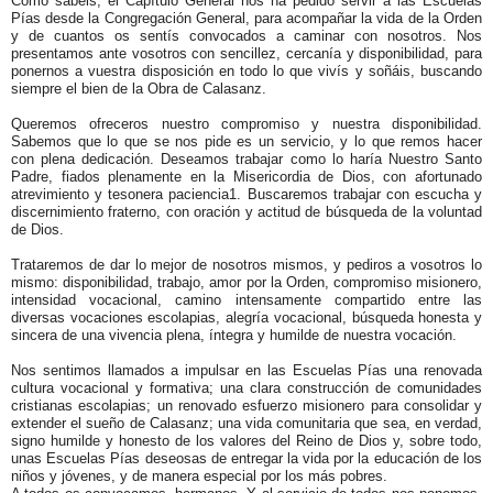
Como sabéis, el Capítulo General nos ha pedido servir a las Escuelas
Pías desde la Congregación General, para acompañar la vida de la Orden
y de cuantos os sentís convocados a caminar con nosotros. Nos
presentamos ante vosotros con sencillez, cercanía y disponibilidad, para
ponernos a vuestra disposición en todo lo que vivís y soñáis, buscando
siempre el bien de la Obra de Calasanz.
Queremos ofreceros nuestro compromiso y nuestra disponibilidad.
Sabemos que lo que se nos pide es un servicio, y lo que remos hacer
con plena dedicación. Deseamos trabajar como lo haría Nuestro Santo
Padre, fiados plenamente en la Misericordia de Dios, con afortunado
atrevimiento y tesonera paciencia1. Buscaremos trabajar con escucha y
discernimiento fraterno, con oración y actitud de búsqueda de la voluntad
de Dios.
Trataremos de dar lo mejor de nosotros mismos, y pediros a vosotros lo
mismo: disponibilidad, trabajo, amor por la Orden, compromiso misionero,
intensidad vocacional, camino intensamente compartido entre las
diversas vocaciones escolapias, alegría vocacional, búsqueda honesta y
sincera de una vivencia plena, íntegra y humilde de nuestra vocación.
Nos sentimos llamados a impulsar en las Escuelas Pías una renovada
cultura vocacional y formativa; una clara construcción de comunidades
cristianas escolapias; un renovado esfuerzo misionero para consolidar y
extender el sueño de Calasanz; una vida comunitaria que sea, en verdad,
signo humilde y honesto de los valores del Reino de Dios y, sobre todo,
unas Escuelas Pías deseosas de entregar la vida por la educación de los
niños y jóvenes, y de manera especial por los más pobres.