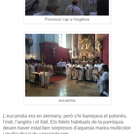
Processó cap a l'església
eucaristia
L'eucaristia era en alemany, però s'hi barrejava el polonès,
l'indi, l'anglès i el llatí. Els fidels habituals de la parròquia
deuen haver estat ben sorpresos d'aquesta marea multicolor
i multicultural de concelebrants.