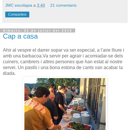
JMC escolapia
a
3:40
21 comentaris:
Comparteix
dimarts, 21 de juliol del 2015
Cap a casa
Ahir al vespre el darrer sopar va ser especial, a l'aire lliure i
amb una barbacoa.Va servir per agrair i acomiadar-se dels
cuiners, cambrers i altres persones que han estat al nostre
servei. Un pastís i una bona estona de cants van acabar la
diada.