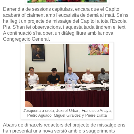
Darrer dia de sessions capitulars, encara que el Capítol
acabarà oficialment amb l'eucaristia de demà al matí. Se'ns
ha llegit un projecte de missatge del Capítol a tota l'Escola
Pia. S'han fet observacions, i aquesta tarda tindrem el text.
A continuació s'ha obert un diàleg lliure amb la nova
Congregació General.
D'esquerra a dreta, Jozsef Urban, Francisco Anaya,
Pedro Aguado, Miguel Giráldez y Pierre Diatta
Abans de dinar,els redactors del projecte de missatge ens
han presentat una nova versió amb els suggeriments